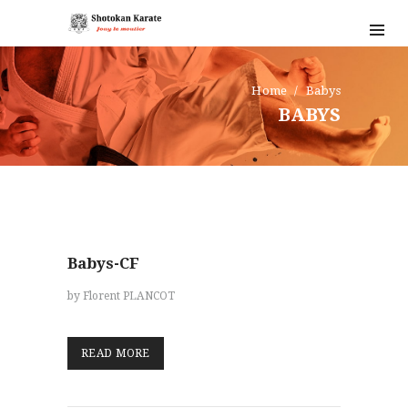
Home
Babys
BABYS
Babys-CF
ACCUEIL
by Florent PLANCOT
LE CLUB
PROGRAMMES
READ MORE
ÉVÉNEMENTS
BLOG