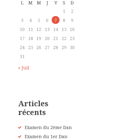
L
M
M
J
V
S
D
1
2
3
4
5
6
7
8
9
10
11
12
13
14
15
16
17
18
19
20
21
22
23
24
25
26
27
28
29
30
31
« Juil
Articles
récents
Examen du 2ème Dan
Examen du 1er Dan