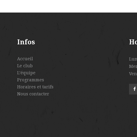
Infos
Ho
Accueil
Lun
Le club
Mer
L’équipe
Ven
Programmes
Horaires et tarifs
Nous contacter