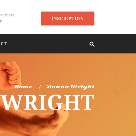
erisiers
INSCRIPTION
r
ACT
Home
Donna Wright
 WRIGHT