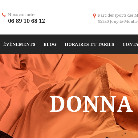
Nous contacter
Parc des sports des M
06 89 10 68 12
95280 Jouy-le-Moutie
ÉVÉNEMENTS
BLOG
HORAIRES ET TARIFS
CONT
DONNA