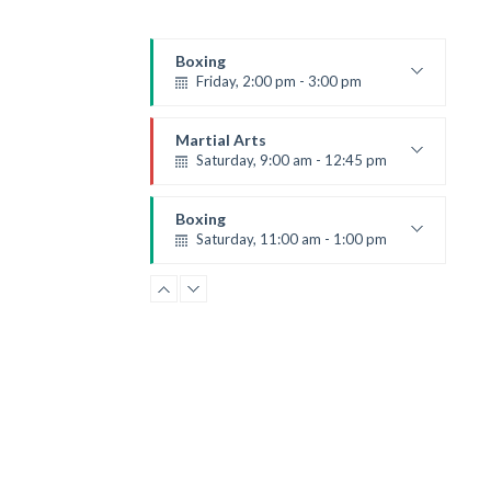
Boxing
Friday, 2:00 pm - 3:00 pm
Thai boxing
Robert Bandana
Martial Arts
Saturday, 9:00 am - 12:45 pm
Instructor:
R. Bandana
Room:
24
Boxing
Level:
All Levels
Saturday, 11:00 am - 1:00 pm
Boxing class
Robert Bandana
Power Fitness
Saturday, 1:00 pm - 2:00 pm
Instructor:
M. Moreau
Room:
6
Boxing
Level:
All Levels
Saturday, 1:00 pm - 2:00 pm
MMA all levels
Robert Bandana
CrossFit
Saturday, 2:00 pm - 3:00 pm