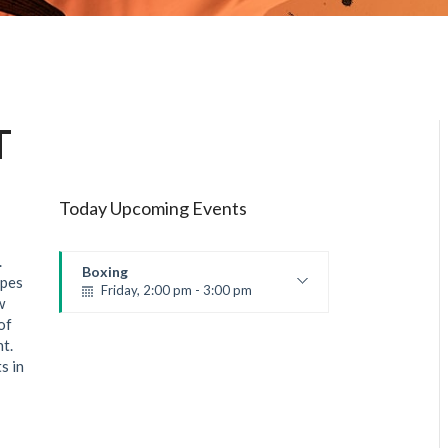
T
Today Upcoming Events
.
Boxing
ypes
Friday, 2:00 pm - 3:00 pm
w
Thai boxing
of
Robert Bandana
nt.
s in