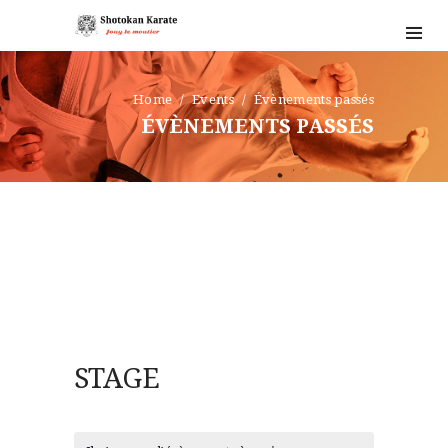
BLOG
HORAIRES ET TARIFS
CONTACT
Home
Events
Évènements passés
ÉVÈNEMENTS PASSÉS
STAGE