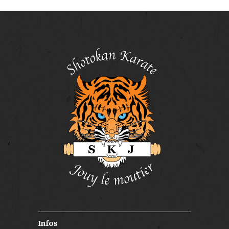
É
V
V
I
È
G
N
A
E
T
M
E
I
N
O
T
N
D
E
V
U
E
S
Infos